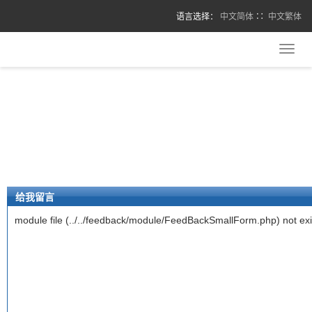
语言选择：
中文简体
∷
中文繁体
Toggl
navig
给我留言
module file (../../feedback/module/FeedBackSmallForm.php) not exi